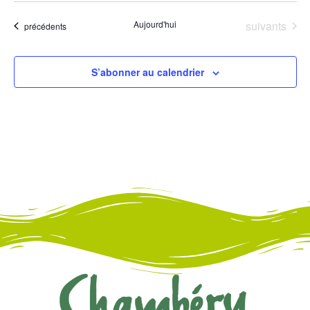
Évènements
Aujourd'hui
suivants
Évènements
précédents
S’abonner au calendrier