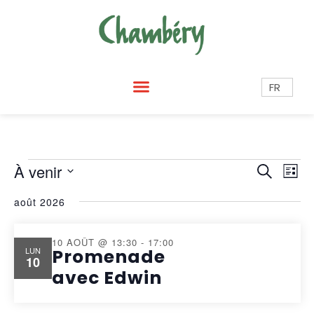
FR
RECH
Na
À venir
Recherch
Liste
de
ET
Sélectionnez
août 2026
vu
une
NAVI
Év
date.
DE
10 AOÛT @ 13:30
-
17:00
LUN
Promenade
10
VUES
avec Edwin
ÉVÈN