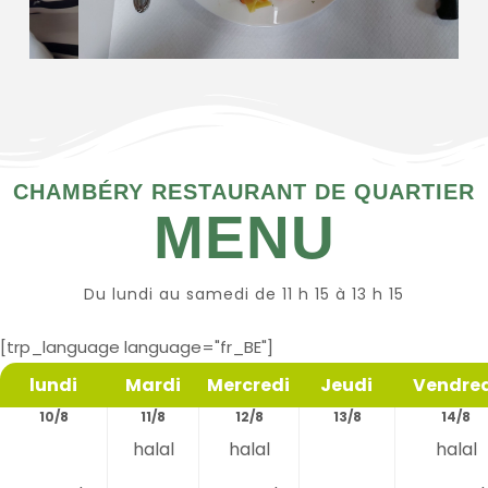
CHAMBÉRY RESTAURANT DE QUARTIER
MENU
Du lundi au samedi de 11 h 15 à 13 h 15
[trp_language language="fr_BE"]
lundi
Mardi
Mercredi
Jeudi
Vendred
10/8
11/8
12/8
13/8
14/8
halal
halal
halal