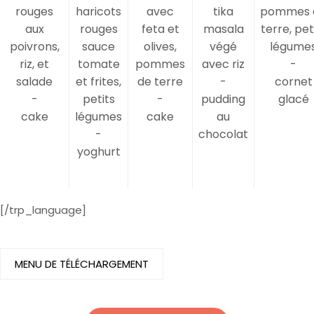
rouges
haricots
avec
tika
pommes 
aux
rouges
feta et
masala
terre, pet
poivrons,
sauce
olives,
végé
légume
riz, et
tomate
pommes
avec riz
-
salade
et frites,
de terre
-
cornet
-
petits
-
pudding
glacé
cake
légumes
cake
au
-
chocolat
yoghurt
[/trp_language]