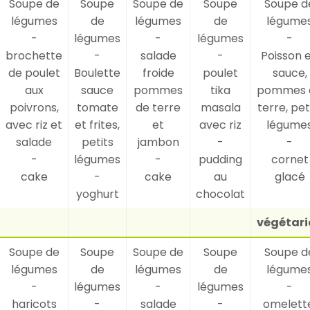
Soupe de
Soupe
Soupe de
Soupe
Soupe d
légumes
de
légumes
de
légume
-
légumes
-
légumes
-
brochette
-
salade
-
Poisson 
de poulet
Boulette
froide
poulet
sauce,
aux
sauce
pommes
tika
pommes 
poivrons,
tomate
de terre
masala
terre, pet
avec riz et
et frites,
et
avec riz
légume
salade
petits
jambon
-
-
-
légumes
-
pudding
cornet
cake
-
cake
au
glacé
yoghurt
chocolat
végétari
Soupe de
Soupe
Soupe de
Soupe
Soupe d
légumes
de
légumes
de
légume
-
légumes
-
légumes
-
haricots
-
salade
-
omelett